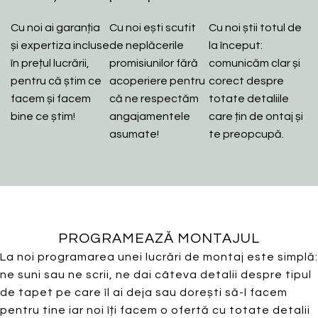
Cu noi ai garanția
Cu noi ești scutit
Cu noi știi totul de
și expertiza incluse
de neplăcerile
la început:
în prețul lucrării,
promisiunilor fără
comunicăm clar și
pentru că știm ce
acoperiere pentru
corect despre
facem și facem
că ne respectăm
totate detaliile
bine ce știm!
angajamentele
care țin de ontaj și
asumate!
te preopcupă.
PROGRAMEAZĂ MONTAJUL
La noi programarea unei lucrări de montaj este simplă:
ne suni sau ne scrii, ne dai câteva detalii despre tipul
de tapet pe care îl ai deja sau dorești să-l facem
pentru tine iar noi îți facem o ofertă cu totate detalii