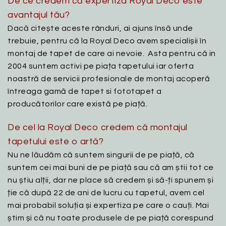
De ce credem că expertiza Royal Deco este
avantajul tău?
Dacă citește aceste rânduri, ai ajuns însă unde
trebuie, pentru că la Royal Deco avem specialișii în
montaj de tapet de care ai nevoie. Asta pentru că in
2004 suntem activi pe piața tapetului iar oferta
noastră de servicii profesionale de montaj acoperă
întreaga gamă de tapet si fototapet a
producătorilor care există pe piață.
De cel la Royal Deco credem că montajul
tapetului este o artă?
Nu ne lăudăm că suntem singurii de pe piață, că
suntem cei mai buni de pe piață sau că am știi tot ce
nu știu alții, dar ne place să credem și să-ți spunem și
ție că după 22 de ani de lucru cu tapetul, avem cel
mai probabil soluția și expertiza pe care o cauți. Mai
știm și că nu toate produsele de pe piață corespund