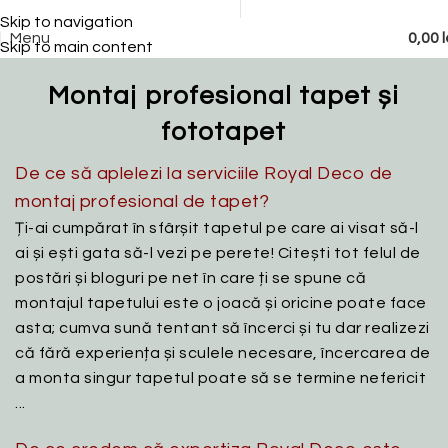
Tapet personalizat 0722 238 062
Montaj tapet 0722 240 046
Skip to navigation
Menu
0,00
l
Skip to main content
Montaj profesional tapet și
fototapet
De ce să aplelezi la serviciile Royal Deco de
montaj profesional de tapet?
Ți-ai cumpărat în sfârșit tapetul pe care ai visat să-l
ai și ești gata să-l vezi pe perete! Citești tot felul de
postări și bloguri pe net în care ți se spune că
montajul tapetului este o joacă și oricine poate face
asta; cumva sună tentant să încerci și tu dar realizezi
că fără experiența și sculele necesare, încercarea de
a monta singur tapetul poate să se termine nefericit
...