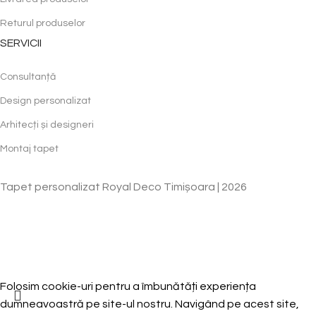
Returul produselor
SERVICII
Consultanță
Design personalizat
Arhitecți și designeri
Montaj tapet
Tapet personalizat Royal Deco Timișoara | 2026
HEY YOU, SIGN UP AND CONNECT TO
WOODMART!
Be the first to learn about our latest trends and get exclusive offers
Will be used in accordance with our
Privacy Policy
Folosim cookie-uri pentru a îmbunătăți experiența
dumneavoastră pe site-ul nostru. Navigând pe acest site,