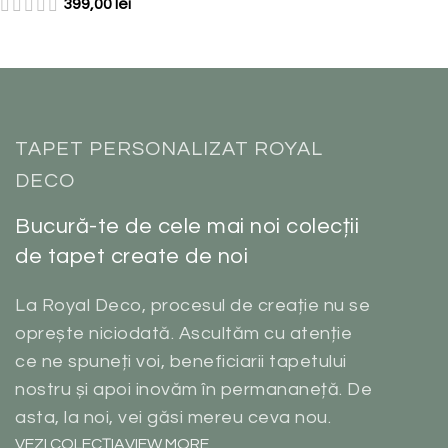
399,00
lei
TAPET PERSONALIZAT ROYAL
DECO
Bucură-te de cele mai noi colecții
de tapet create de noi
La Royal Deco, procesul de creație nu se
oprește niciodată. Ascultăm cu atenție
ce ne spuneți voi, beneficiarii tapetului
nostru și apoi inovăm în permananeță. De
asta, la noi, vei găsi mereu ceva nou.
VEZI COLECȚIA
VIEW MORE