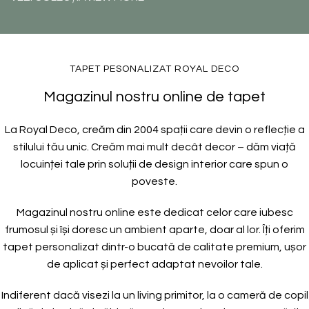
TAPET PESONALIZAT ROYAL DECO
Magazinul nostru online de tapet
La Royal Deco, creăm din 2004 spații care devin o reflecție a
stilului tău unic. Creăm mai mult decât decor – dăm viață
locuinței tale prin soluții de design interior care spun o
poveste.
Magazinul nostru online este dedicat celor care iubesc
frumosul și își doresc un ambient aparte, doar al lor. Îți oferim
tapet personalizat dintr-o bucată de calitate premium, ușor
de aplicat și perfect adaptat nevoilor tale.
Indiferent dacă visezi la un living primitor, la o cameră de copil