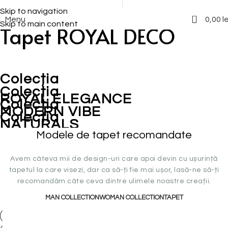
Tapet personalizat 0722 238 062
Montaj tapet 0722 240 046
Skip to navigation
Imaginația ta, pe fiecare centimetru pătrat
0
Menu
0,00
le
Skip to main content
Tapet ROYAL DECO
Colecția
Colecția
ROYAL ELEGANCE
Colecția
MODERN VIBE
Colecția
NATURALS
Modele de tapet recomandate
KIDS
Avem câteva mii de design-uri care apoi devin cu ușurință
tapetul la care visezi, dar ca să-ți fie mai ușor, lasă-ne să-ți
recomandăm câte ceva dintre ulimele noastre creații.
MAN COLLECTION
WOMAN COLLECTION
TAPET