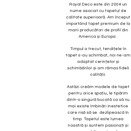
Royal Deco este din 2004 un
nume asociat cu tapetul de
calitate superioară. Am început
importând tapet premium de la
marii producători de profil din
America și Europa.
Timpul a trecut, tendițele în
tapet s-au schimbat, noi ne-am
adaptat cerințelor și
schimbărilor și am rămas fideli
calității.
Astăzi creăm modele de tapet
pentru orice spațiu, le tipărim
dintr-o singură bucată ca să nu
mai existe îmbinări inestetice
care risă să se dezlipească în
timp. Tapetul este lumea
noastră și suntem pasionați și