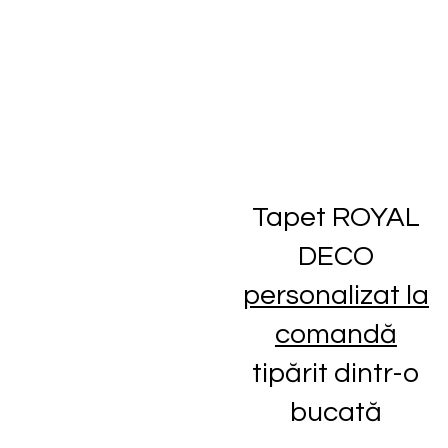
Montaj pentru orice tip de tapet, indiferent
de unde l-ai cumpărat
Tapet ROYAL
DECO
personalizat la
comandă
tipărit dintr-o
bucată